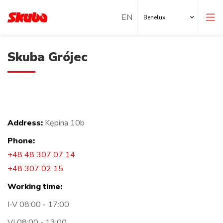
Benelux
Skuba Grójec
Address:
Kępina 10b
Local Shops
Phone:
Locations abroad
+48 48 307 07 14
+48 307 02 15
Working time:
I-V 08:00 - 17:00
VI 08:00 - 13:00