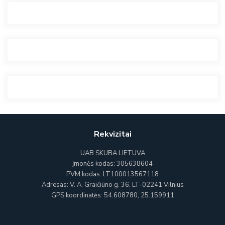
Rekvizitai
UAB SKUBA LIETUVA
Įmonės kodas: 305638604
PVM kodas: LT100013567118
Adresas: V. A. Graičiūno g. 36, LT-02241 Vilnius
GPS koordinatės: 54.608780, 25.159911