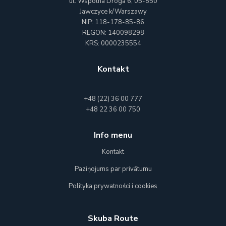
ul. Wspólna Droga 6,
05-850
Jawczyce k/Warszawy
NIP: 118-178-85-86
REGON: 140098298
KRS: 0000235554
Kontakt
+48 (22) 36 00 777
+48 22 36 00 750
Info menu
Kontakt
Paziņojums par privātumu
Polityka prywatności i cookies
Skuba Route