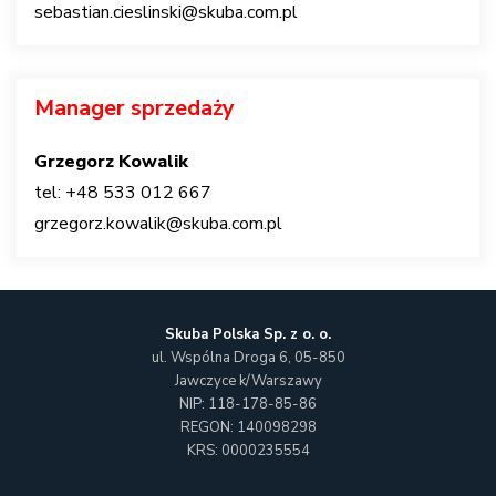
sebastian.cieslinski@skuba.com.pl
Manager sprzedaży
Grzegorz Kowalik
tel: +48 533 012 667
grzegorz.kowalik@skuba.com.pl
Skuba Polska Sp. z o. o.
ul. Wspólna Droga 6,
05-850
Jawczyce k/Warszawy
NIP: 118-178-85-86
REGON: 140098298
KRS: 0000235554